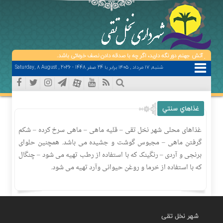
د را از آتش جهنم دور نگه دارید، اگر چه با صدقه دادن نصف خرمائی باشد.
شنبه, ۱۷ مرداد , ۱۴۰۵ برابر با 24 صفر 1448 - Saturday, 8 August , 2026
غذاهاي سنتي
غذاهای محلی شهر نخل تقی – قلیه ماهی – ماهی سرخ کرده – شکم
گرفتن ماهی – مجبوس گوشت و جشیده می باشد. همچنین حلوای
برنجی و آردی – رنگینک که با استفاده از رطب تهیه می شود – چنگال
که با استفاده از خرما و روغن حیوانی وآرد تهیه می شود.
شهر نخل تقی