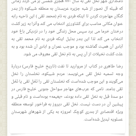
نامگذاری شهر نخل تقی به سال ۸۷۰ هجری شمسی بر می گردد زمانی
که قبیله آل نصور از شبه جزیره عربستان به منطقه شیبکوه (از بندر
کنگان مهاجرت کردن تا اینکه فردی به نام (محمد تقی ) این ناحیه رابه
عنوان مکانی مناسب برای کشاورزی انتخاب می کند وآنرا به زیر كشت
درختان خرما می برد سپس محل زندگی خود را در نزدیکی باغ خود
انتخاب می کند لذا این بندر بدلیل اینکه فردی به نام محمد تقی به
آبادی آن همیت گماشته بود و موجب عمران و ابادی آن شده بود و به
علت کشت نخیلات از آن پس به نام نخل تقی معروف می شود.
رضا طاهری در کتاب از مروارید تا نفت (تاریخ خلیج فارس) دربارهٔ
وجه تسمیه نخل تقی می‌نویسد: مردم شیبکوه، نخلستان را نخل
می‌گویند و این موجب شده‌است که نخلستان تقی را نَخْلِ تقی یا نَخَل
تقی بنامند. نامی که عرب‌های مهاجر سواحل جنوبی خلیج فارس در
دو سدهٔ قبل به نخل تقی داده بودند، «یعیمه» بوده‌است و نام قبلی و
پیشین آن در دست نیست. نخل تقی دیروز به فراخور توسعه منطقه
ویژه اقتصادی از بندری کوچک امروزه به یکی از شهرهای شهرستان
عسلویه تبدیل شده‌است.