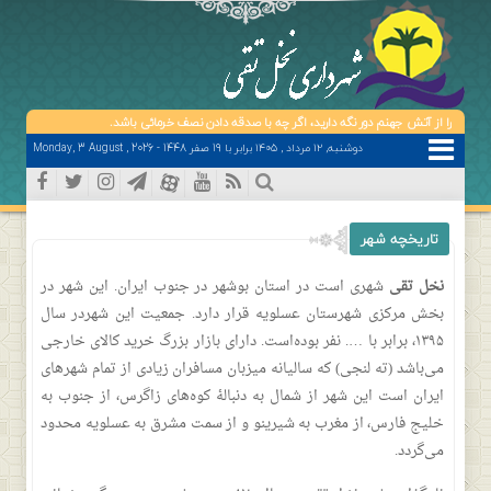
خود را از آتش جهنم دور نگه دارید، اگر چه با صدقه دادن نصف خرمائی باشد.
دوشنبه, ۱۲ مرداد , ۱۴۰۵ برابر با 19 صفر 1448 - Monday, 3 August , 2026
تاريخچه شهر
نخل تقی
شهری است در استان بوشهر در جنوب ایران. این شهر در
بخش مرکزی شهرستان عسلویه قرار دارد. جمعیت این شهردر سال
۱۳۹۵، برابر با …. نفر بوده‌است. دارای بازار بزرگ خرید کالای خارجی
می‌باشد (ته لنجی) که سالیانه میزبان مسافران زیادی از تمام شهرهای
ایران است اين شهر از شمال به دنبالهٔ کوه‌های زاگرس، از جنوب به
خلیج فارس، از مغرب به شیرینو و از سمت مشرق به عسلویه محدود
می‌گردد.