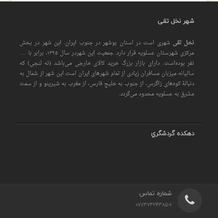
شهر نخل تقی
نخل تقی
شهری است در استان بوشهر در جنوب ایران. این شهر در بخش
مرکزی شهرستان عسلویه قرار دارد. جمعیت این شهردر سال ۱۳۹۵، برابر با ….
نفر بوده‌است. دارای بازار بزرگ خرید کالای خارجی می‌باشد (ته لنجی) که
سالیانه میزبان مسافران زیادی از تمام شهرهای ایران است اين شهر از شمال به
دنبالهٔ کوه‌های زاگرس، از جنوب به خلیج فارس، از مغرب به شیرینو و از سمت
مشرق به عسلویه محدود می‌گردد.
دهكده گردشگري
شماره تماس
07737324385-6