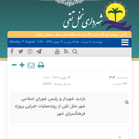
را از آتش جهنم دور نگه دارید، اگر چه با صدقه دادن نصف خرمائی باشد.
دوشنبه, ۱۲ مرداد , ۱۴۰۵ برابر با 19 صفر 1448 - Monday, 3 August , 2026
شناسه :
1404
04 فوریه 2020 - 8:00
1094 بازدید
ارسال توسط :
admin
بازدید شهردار و رئیس شورای اسلامی
شهر نخل تقی از روندعملیات اجرایی پروژه
فرهنگسرای شهر