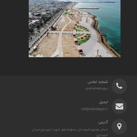
شماره تماس
07737324385-6
ایمیل
info@nakhletaghi.ir
آدرس
استان بوشهر-شهرستان عسلويه-بلوار شهيد شهرياري-ميدان
شهرداري