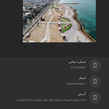
شماره تماس
07737324385-6
ایمیل
info@nakhletaghi.ir
آدرس
استان بوشهر-شهرستان عسلويه-بلوار شهيد شهرياري-ميدان شهرداري