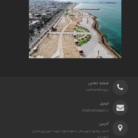
شماره تماس
07737324385-6
ایمیل
info@nakhletaghi.ir
آدرس
استان بوشهر-شهرستان عسلويه-بلوار شهيد شهرياري-ميدان
شهرداري