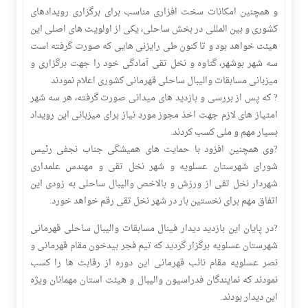
و همچنین امکانات سخت افزاری مناسب برای برگزاری رویدادهای
کشوری و بین المللی در بخش ساحلی، یکی از اولویت های اصلی این
هیئت خواهد بود و تا کنون طی رایزنی هایی که صورت گرفته است
سه شهر بوشهر، گناوه و نخل تقی آمادگی خود را جهت برگزاری و
میزبانی مسابقات والیبال ساحلی قهرمانی کشوری اعلام نمودند
?️ که پس از بررسی و بازدید های میدانی صورت گرفته، هر سه شهر
امتیاز های لازم جهت اخذ مجوز مورد نیاز برای میزبانی این رویداد
بسیار مهم و ملی کسب کردند.
?️وی همچنین افزود با حمایت های همیشگی جناب نجفی رئیس
شورای شهرستان عسلویه و شهر نخل تقی و مهندس علمداری
شهردار نخل تقی از ورزش و بالاخص والیبال ساحلی به زودی این
اتفاق مهم برای نخستین بار در شهر نخل تقی رقم خواهد خورد.
?️در پایان این بازدید دیدار فینال مسابقات والیبال ساحلی قهرمانی
شهرستان عسلویه برگزار گردید که تیم فجر بیدخون مقام قهرمانی و
نصر عسلویه مقام نائب قهرمانی این دوره از رقابت ها را کسب
نمودند که نمایندگان فدراسیون والیبال و هیئت استان مهمانان ویژه
این دیدار بودند.