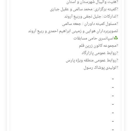
?️هئیت والیبال شهرستان و استان
?️کمیته برگزاری: محمد سالمی و عقیل جباری
?️تدارکات: جلیل نجفی وربیع آروند
?️مسئول کمیته داوران : جمعه سالمی
تصویربرداران هوایی و زمینی ابراهیم احمدی و ربیع آروند
اسپانسری حامی مسابقات
?️مجموعه کانون زرین قلم
?️روابط عمومی پازارگاد
?️روابط عمومی منطقه ویژه پارس
?️تولیدی پوشاک رسول