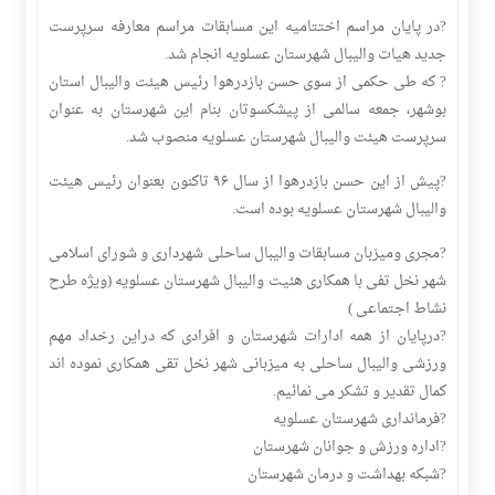
?️در پایان مراسم اختتامیه این مسابقات مراسم معارفه سرپرست
جدید هیات والیبال شهرستان عسلویه انجام شد.
?️ که طی حکمی از سوی حسن بازدرهوا رئیس هیئت والیبال استان
بوشهر، جمعه سالمی از پیشکسوتان بنام این شهرستان به عنوان
سرپرست هیئت والیبال شهرستان عسلویه منصوب شد.
?️پیش از این حسن بازدرهوا از سال ۹۶ تاکنون بعنوان رئیس هیئت
والیبال شهرستان عسلویه بوده است.
?مجری ومیزبان مسابقات والیبال ساحلی شهرداری و شورای اسلامی
شهر نخل تفی با همکاری هئیت والیبال شهرستان عسلویه (ویژه طرح
نشاط اجتماعی )
?️درپایان از همه ادارات شهرستان و افرادی که دراین رخداد مهم
ورزشی والیبال ساحلی به میزبانی شهر نخل تقی همکاری نموده اند
کمال تقدیر و تشکر می نمائیم.
?️فرمانداری شهرستان عسلویه
?️اداره ورزش و جوانان شهرستان
?️شبکه بهداشت و درمان شهرستان