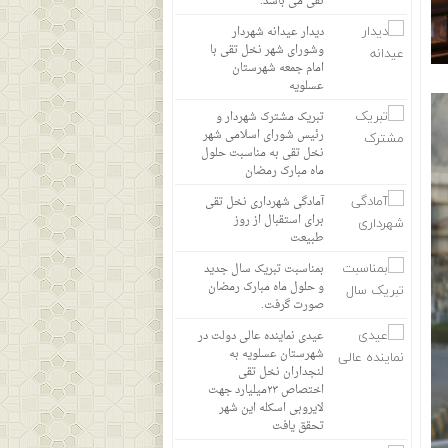
تقی می باشد.
دیدار عیدانه شهردار
وشورای شهر نخل تقی با
امام جمعه شهرستان
عسلویه
تبریک مشترک شهردار و
رئیس شورای اسلامی شهر
نخل تقی به مناسبت حلول
ماه مبارک رمضان
آمادگی شهرداری نخل تقی
برای استقبال از روز
طبیعت
بمناسبت تبریک سال جدید
و حلول ماه مبارک رمضان
صورت گرفت.
عیدی نماینده عالی دولت در
شهرستان عسلویه به
لنجداران نخل تقی
اختصاص ۲۳میلیارد جهت
لایروبی اسکله این شهر
تحقق یافت