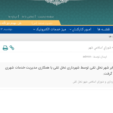
صفحه نخست
تماس با ما
درباره ما
۞ حضرت محمد (ص) :
خود را از آتش جهنم دور نگه دارید، اگر چه با ص
نقشــــه ها
امــور كـاركنــان
میز خدمات الکترونیک
دوشنبه, ۱۲ مرداد , ۱۴۰۵ برابر با 19 صفر 1448 - Monday, 3 August , 2026
شوراي اسلامي شهر
ارسال توسط :
admin
ابر شهر نخل تقی توسط شهرداری نخل تقی با همکاری مدیریت خدمات شهری
گرفت.
داری و شورای اسلامی شهر نخل تقی