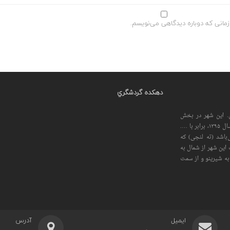
زمانی که دوباره دیدگاهی می‌نویسم.
دهكده گردشگري
. این شهر در بخش
مرکزی شهرستان عسلویه قرار دارد. جمعیت این شهردر سال ۱۳۹۵، برابر با ….
‌باشد (ته لنجی) که
 اين شهر از شمال به
 به شیرینو و از سمت
ایمیل
آدرس