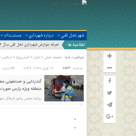
شهر نخـل تقـي
درباره شهرداري
مستنــــدات
اطلاعیه ها
تعرفه محلی سال ۱۴۰۲شهرداری نخل تقی
موقعیت شما :
»
»
»
»
صفحه اصلی
اخبار
اخبار ويژه
اسلایدر
شناسه :
2523
07 آوریل 2020 - 10:47
991 بازدید
گندزدایی و ضدعفونی مع
منطقه ویژه پارس صورت 
روابط عمومی وامور فرهنگی شهر